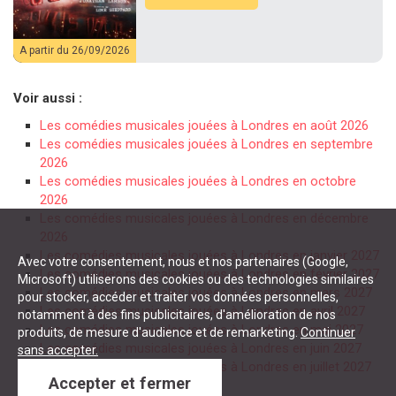
A partir du 26/09/2026
Voir aussi :
Les comédies musicales jouées à Londres en août 2026
Les comédies musicales jouées à Londres en septembre
2026
Les comédies musicales jouées à Londres en octobre
2026
Les comédies musicales jouées à Londres en décembre
2026
Les comédies musicales jouées à Londres en janvier 2027
Avec votre consentement, nous et nos partenaires (Google,
Les comédies musicales jouées à Londres en février 2027
Microsoft) utiliserons des cookies ou des technologies similaires
Les comédies musicales jouées à Londres en mars 2027
pour stocker, accéder et traiter vos données personnelles,
Les comédies musicales jouées à Londres en avril 2027
notamment à des fins publicitaires, d'amélioration de nos
Les comédies musicales jouées à Londres en mai 2027
produits, de mesure d'audience et de remarketing.
Continuer
Les comédies musicales jouées à Londres en juin 2027
sans accepter.
Les comédies musicales jouées à Londres en juillet 2027
Accepter et fermer