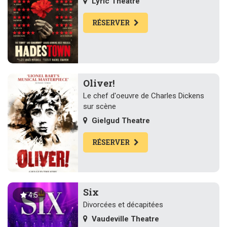
Lyric Theatre
RÉSERVER
Oliver!
Le chef d'oeuvre de Charles Dickens
sur scène
Gielgud Theatre
RÉSERVER
Six
4.5
Divorcées et décapitées
Vaudeville Theatre