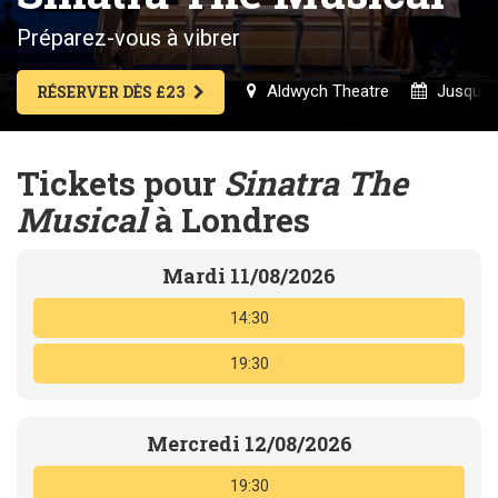
Préparez-vous à vibrer
Aldwych Theatre
Jusqu'a
RÉSERVER DÈS £23
Tickets pour
Sinatra The
Musical
à Londres
Mardi 11/08/2026
14:30
19:30
Mercredi 12/08/2026
19:30