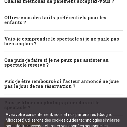
Quelles méthodes de paiement acceptez-vous ?
Offrez-vous des tarifs préférentiels pour les
enfants ?
Vais-je comprendre le spectacle si je ne parle pas
bien anglais ?
Que puis-je faire si je ne peux pas assister au
spectacle réservé ?
Puis-je être remboursé si l'acteur annoncé ne joue
pas le jour de ma réservation ?
Puis-je filmer ou photographier durant le
spectacle ?
Avec votre consentement, nous et nos partenaires (Google,
Microsoft) utiliserons des cookies ou des technologies similaires
pour stocker, accéder et traiter vos données personnelles,
RÉSERVER