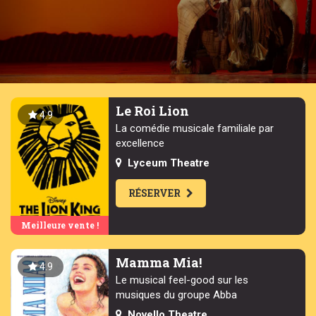
Le Roi Lion
4.9
La comédie musicale familiale par
excellence
Lyceum Theatre
RÉSERVER
Meilleure vente !
Mamma Mia!
4.9
Le musical feel-good sur les
musiques du groupe Abba
Novello Theatre