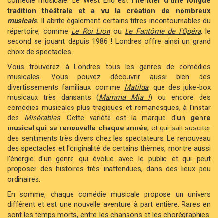
comédie musicale. Le West End est
l'héritier d'une longue
tradition théâtrale et a vu la création de nombreux
musicals
.
Il abrite également certains titres incontournables du
répertoire, comme
Le Roi Lion
ou
Le Fantôme de l'Opéra
, le
second se jouant depuis 1986 ! Londres offre ainsi un grand
choix de spectacles.
Vous trouverez à Londres tous les genres de comédies
musicales. Vous pouvez découvrir aussi bien des
divertissements familiaux, comme
Matilda
, que des juke-box
musicaux très dansants (
Mamma Mia !
) ou encore des
comédies musicales plus tragiques et romanesques, à l'instar
des
Misérables
. Cette variété est la marque d'
un genre
musical qui se renouvelle chaque année
, et qui sait susciter
des sentiments très divers chez les spectateurs. Le renouveau
des spectacles et l'originalité de certains thèmes, montre aussi
l'énergie d'un genre qui évolue avec le public et qui peut
proposer des histoires très inattendues, dans des lieux peu
ordinaires.
En somme, chaque comédie musicale propose un univers
différent et est une nouvelle aventure à part entière. Rares en
sont les temps morts, entre les chansons et les chorégraphies.