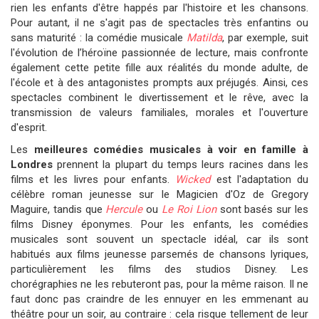
rien les enfants d'être happés par l'histoire et les chansons.
Pour autant, il ne s'agit pas de spectacles très enfantins ou
sans maturité : la comédie musicale
Matilda
, par exemple, suit
l'évolution de l’héroïne passionnée de lecture, mais confronte
également cette petite fille aux réalités du monde adulte, de
l'école et à des antagonistes prompts aux préjugés. Ainsi, ces
spectacles combinent le divertissement et le rêve, avec la
transmission de valeurs familiales, morales et l'ouverture
d'esprit.
Les
meilleures comédies musicales à voir en famille à
Londres
prennent la plupart du temps leurs racines dans les
films et les livres pour enfants.
Wicked
est l'adaptation du
célèbre roman jeunesse sur le Magicien d'Oz de Gregory
Maguire, tandis que
Hercule
ou
Le Roi Lion
sont basés sur les
films Disney éponymes. Pour les enfants, les comédies
musicales sont souvent un spectacle idéal, car ils sont
habitués aux films jeunesse parsemés de chansons lyriques,
particulièrement les films des studios Disney. Les
chorégraphies ne les rebuteront pas, pour la même raison. Il ne
faut donc pas craindre de les ennuyer en les emmenant au
théâtre pour un soir, au contraire : cela risque tellement de leur