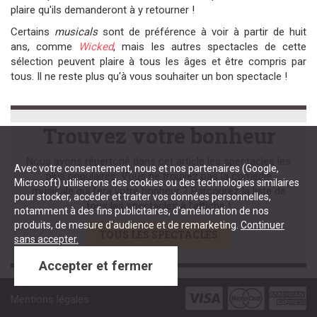
plaire qu'ils demanderont à y retourner !
Certains
musicals
sont de préférence à voir à partir de huit
ans, comme
Wicked
, mais les autres spectacles de cette
sélection peuvent plaire à tous les âges et être compris par
tous. Il ne reste plus qu'à vous souhaiter un bon spectacle !
Trouvez votre bonheur
Nous avons répertorié dans cet article les spectacles les
Avec votre consentement, nous et nos partenaires (Google,
plus populaires. Vous ne trouvez pas la comédie
Microsoft) utiliserons des cookies ou des technologies similaires
musicale qui fera votre bonheur ? Parcourez la liste de
pour stocker, accéder et traiter vos données personnelles,
tous les spectacles à l'affiche !
notamment à des fins publicitaires, d'amélioration de nos
produits, de mesure d'audience et de remarketing.
Continuer
TOUS LES SPECTACLES
sans accepter.
Accepter et fermer
Mentions légales