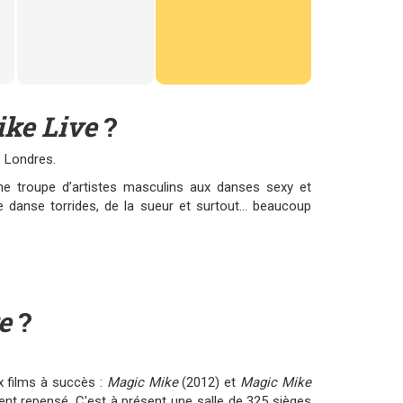
ke Live
?
 Londres.
ne troupe d’artistes masculins aux danses sexy et
anse torrides, de la sueur et surtout... beaucoup
e
?
x films à succès :
Magic Mike
(2012) et
Magic Mike
ent repensé. C'est à présent une salle de 325 sièges