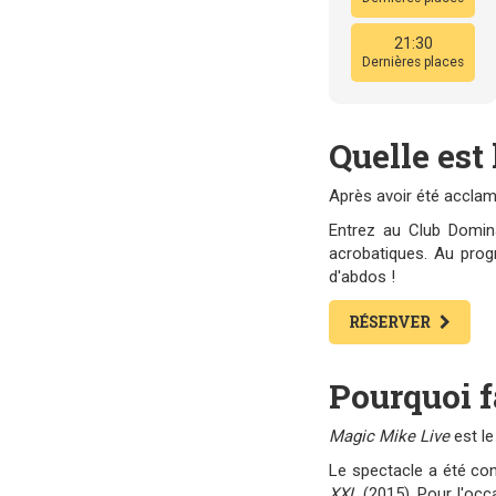
21:30
Dernières places
Quelle est 
Après avoir été accla
Entrez au Club Domina
acrobatiques. Au prog
d'abdos !
RÉSERVER
Pourquoi f
Magic Mike Live
est le
Le spectacle a été co
XXL
(2015). Pour l'occ