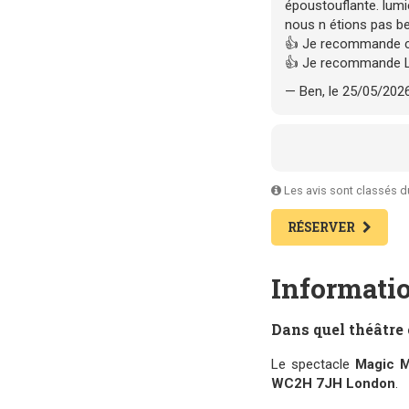
époustouflante. lumi
nous n étions pas b
👍 Je recommande c
👍 Je recommande 
— Ben, le 25/05/202
Les avis sont classés du 
RÉSERVER
Informatio
Dans quel théâtre 
Le spectacle
Magic M
WC2H 7JH London
.