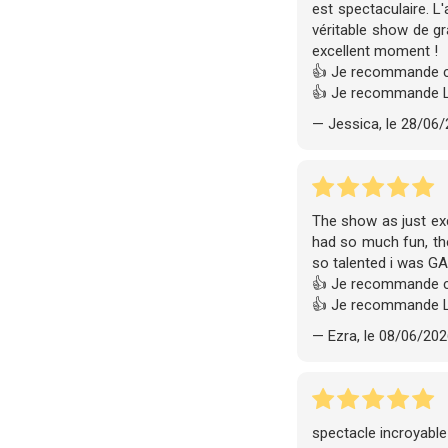
est spectaculaire. L
véritable show de g
excellent moment !
👍 Je recommande c
👍 Je recommande 
— Jessica, le 28/06
The show as just exc
had so much fun, the
so talented i was G
👍 Je recommande c
👍 Je recommande 
— Ezra, le 08/06/20
spectacle incroyable