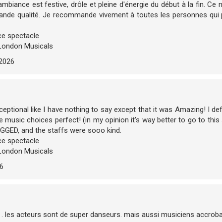
'ambiance est festive, drôle et pleine d'énergie du début à la fin. C
rande qualité. Je recommande vivement à toutes les personnes qui 
e spectacle
London Musicals
/2026
eptional like I have nothing to say except that it was Amazing! I def
 music choices perfect! (in my opinion it's way better to go to this
AGGED, and the staffs were sooo kind.
e spectacle
London Musicals
26
 . les acteurs sont de super danseurs. mais aussi musiciens accroba