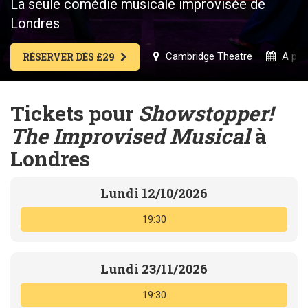
La seule comédie musicale improvisée de
Londres
Cambridge Theatre
A part
RÉSERVER DÈS £29
Tickets pour
Showstopper!
The Improvised Musical
à
Londres
Lundi 12/10/2026
19:30
Lundi 23/11/2026
19:30