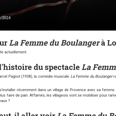
9/2024
our
La Femme du Boulanger
à L
nte actuellement
l'histoire du spectacle
La Femme
arcel Pagnol (1938), la comédie musicale
La Femme du Boulanger
ra
s'installer récemment dans un village de Provence avec sa femme. L
plus faire de pain. Affamés, les villageois vont se mobiliser pour rame
eaux ?
aut-il aller voir
La Femme du B