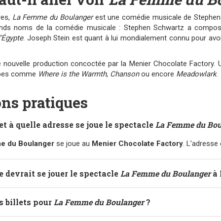
res,
La Femme du Boulanger
est une comédie musicale de Stephen 
de grands noms de la comédie musicale : Stephen Schwartz a co
’Égypte
. Joseph Stein est quant à lui mondialement connu pour avoir
e nouvelle production concoctée par la Menier Chocolate Factory.
tubes comme
Where is the Warmth
,
Chanson
ou encore
Meadowlark
.
ns pratiques
et à quelle adresse se joue le spectacle
La Femme du Bou
e du Boulanger
se joue au
Menier Chocolate Factory
. L'adresse 
e devrait se jouer le spectacle
La Femme du Boulanger
à 
es billets pour
La Femme du Boulanger
?