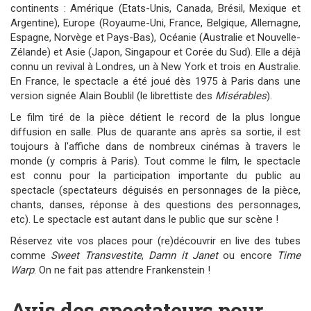
continents : Amérique (Etats-Unis, Canada, Brésil, Mexique et
Argentine), Europe (Royaume-Uni, France, Belgique, Allemagne,
Espagne, Norvège et Pays-Bas), Océanie (Australie et Nouvelle-
Zélande) et Asie (Japon, Singapour et Corée du Sud). Elle a déjà
connu un revival à Londres, un à New York et trois en Australie.
En France, le spectacle a été joué dès 1975 à Paris dans une
version signée Alain Boublil (le librettiste des
Misérables
).
Le film tiré de la pièce détient le record de la plus longue
diffusion en salle. Plus de quarante ans après sa sortie, il est
toujours à l'affiche dans de nombreux cinémas à travers le
monde (y compris à Paris). Tout comme le film, le spectacle
est connu pour la participation importante du public au
spectacle (spectateurs déguisés en personnages de la pièce,
chants, danses, réponse à des questions des personnages,
etc). Le spectacle est autant dans le public que sur scène !
Réservez vite vos places pour (re)découvrir en live des tubes
comme
Sweet Transvestite
,
Damn it Janet
ou encore
Time
Warp
. On ne fait pas attendre Frankenstein !
Avis des spectateurs pour