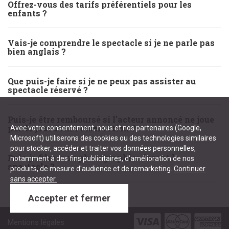
Offrez-vous des tarifs préférentiels pour les
enfants ?
Vais-je comprendre le spectacle si je ne parle pas
bien anglais ?
Que puis-je faire si je ne peux pas assister au
spectacle réservé ?
Puis-je être remboursé si l'acteur annoncé ne joue
pas le jour de ma réservation ?
Avec votre consentement, nous et nos partenaires (Google,
Microsoft) utiliserons des cookies ou des technologies similaires
pour stocker, accéder et traiter vos données personnelles,
Puis-je filmer ou photographier durant le
notamment à des fins publicitaires, d'amélioration de nos
spectacle ?
produits, de mesure d'audience et de remarketing.
Continuer
sans accepter.
Accepter et fermer
Mentions légales