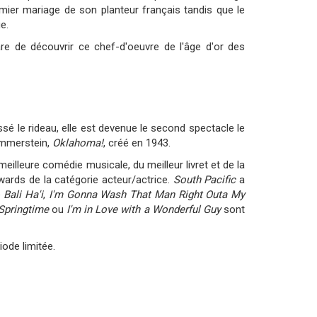
emier mariage de son planteur français tandis que le
e.
re de découvrir ce chef-d'oeuvre de l'âge d'or des
 le rideau, elle est devenue le second spectacle le
ammerstein,
Oklahoma!
, créé en 1943.
eilleure comédie musicale, du meilleur livret et de la
Awards de la catégorie acteur/actrice.
South Pacific
a
e
Bali Ha'i
,
I'm Gonna Wash That Man Right Outa My
Springtime
ou
I'm in Love with a Wonderful Guy
sont
ode limitée.