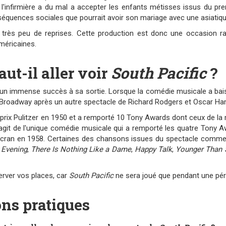
, l'infirmière a du mal a accepter les enfants métisses issus du pr
équences sociales que pourrait avoir son mariage avec une asiatiqu
très peu de reprises. Cette production est donc une occasion ra
méricaines.
aut-il aller voir
South Pacific
?
n immense succès à sa sortie. Lorsque la comédie musicale a baissé
 Broadway après un autre spectacle de Richard Rodgers et Oscar H
prix Pulitzer en 1950 et a remporté 10 Tony Awards dont ceux de la m
 s'agit de l'unique comédie musicale qui a remporté les quatre Tony 
 écran en 1958. Certaines des chansons issues du spectacle comm
Evening
,
There Is Nothing Like a Dame
,
Happy Talk
,
Younger Than 
rver vos places, car
South Pacific
ne sera joué que pendant une péri
ns pratiques