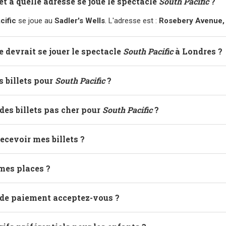
et à quelle adresse se joue le spectacle
South Pacific
?
cific
se joue au
Sadler's Wells
. L'adresse est :
Rosebery Avenue, 
e devrait se jouer le spectacle
South Pacific
à Londres ?
es billets pour
South Pacific
?
es billets pas cher pour
South Pacific
?
ecevoir mes billets ?
mes places ?
de paiement acceptez-vous ?