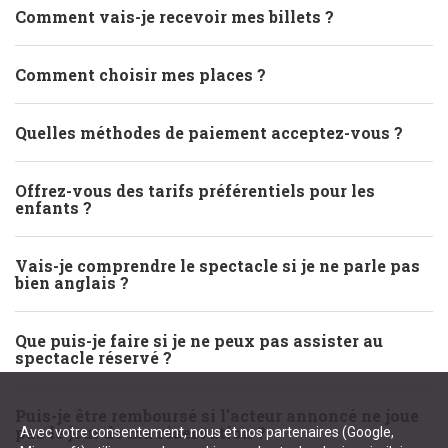
Comment vais-je recevoir mes billets ?
Comment choisir mes places ?
Quelles méthodes de paiement acceptez-vous ?
Offrez-vous des tarifs préférentiels pour les
enfants ?
Vais-je comprendre le spectacle si je ne parle pas
bien anglais ?
Que puis-je faire si je ne peux pas assister au
spectacle réservé ?
Puis-je être remboursé si l'acteur annoncé ne joue
pas le jour de ma réservation ?
Avec votre consentement, nous et nos partenaires (Google,