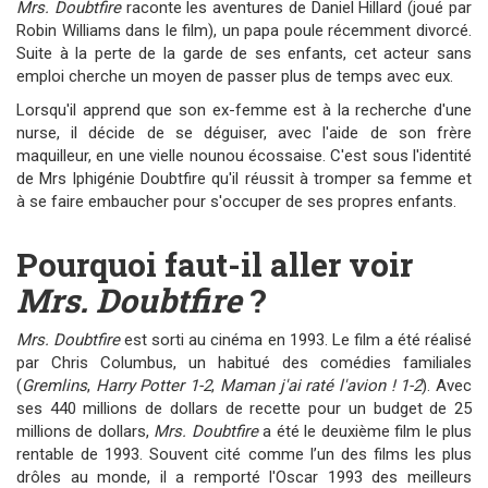
Mrs. Doubtfire
raconte les aventures de Daniel Hillard (joué par
Robin Williams dans le film), un papa poule récemment divorcé.
Suite à la perte de la garde de ses enfants, cet acteur sans
emploi cherche un moyen de passer plus de temps avec eux.
Lorsqu'il apprend que son ex-femme est à la recherche d'une
nurse, il décide de se déguiser, avec l'aide de son frère
maquilleur, en une vielle nounou écossaise. C'est sous l'identité
de Mrs Iphigénie Doubtfire qu'il réussit à tromper sa femme et
à se faire embaucher pour s'occuper de ses propres enfants.
Pourquoi faut-il aller voir
Mrs. Doubtfire
?
Mrs. Doubtfire
est sorti au cinéma en 1993. Le film a été réalisé
par Chris Columbus, un habitué des comédies familiales
(
Gremlins
,
Harry Potter 1-2
,
Maman j'ai raté l'avion ! 1-2
). Avec
ses 440 millions de dollars de recette pour un budget de 25
millions de dollars,
Mrs. Doubtfire
a été le deuxième film le plus
rentable de 1993. Souvent cité comme l’un des films les plus
drôles au monde, il a remporté l'Oscar 1993 des meilleurs