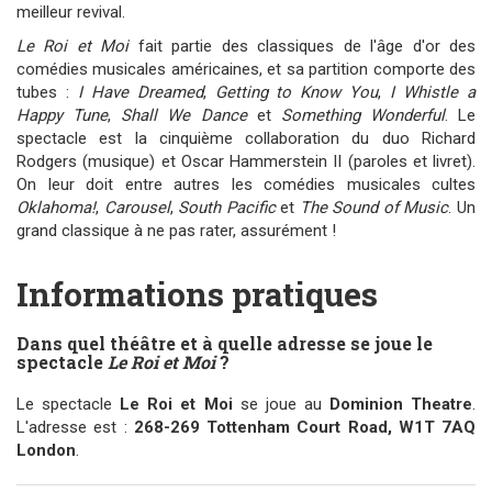
meilleur revival.
Le Roi et Moi
fait partie des classiques de l'âge d'or des
comédies musicales américaines, et sa partition comporte des
tubes :
I Have Dreamed
,
Getting to Know You
,
I Whistle a
Happy Tune
,
Shall We Dance
et
Something Wonderful
. Le
spectacle est la cinquième collaboration du duo Richard
Rodgers (musique) et Oscar Hammerstein II (paroles et livret).
On leur doit entre autres les comédies musicales cultes
Oklahoma!
,
Carousel
,
South Pacific
et
The Sound of Music
. Un
grand classique à ne pas rater, assurément !
Informations pratiques
Dans quel théâtre et à quelle adresse se joue le
spectacle
Le Roi et Moi
?
Le spectacle
Le Roi et Moi
se joue au
Dominion Theatre
.
L'adresse est :
268-269 Tottenham Court Road, W1T 7AQ
London
.