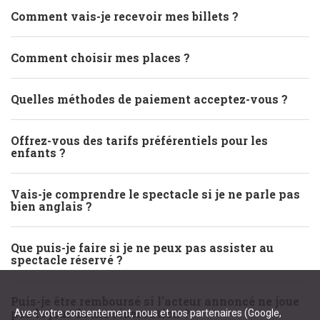
Comment vais-je recevoir mes billets ?
Comment choisir mes places ?
Quelles méthodes de paiement acceptez-vous ?
Offrez-vous des tarifs préférentiels pour les
enfants ?
Vais-je comprendre le spectacle si je ne parle pas
bien anglais ?
Que puis-je faire si je ne peux pas assister au
spectacle réservé ?
Puis-je être remboursé si l'acteur annoncé ne joue
pas le jour de ma réservation ?
Avec votre consentement, nous et nos partenaires (Google,