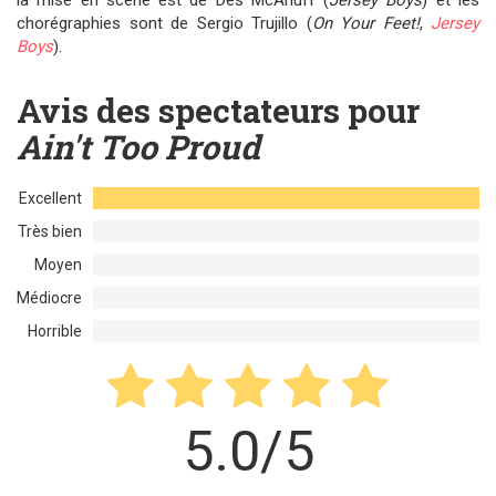
la mise en scène est de Des McAnuff (
Jersey Boys
) et les
chorégraphies sont de Sergio Trujillo (
On Your Feet!
,
Jersey
Boys
).
Avis des spectateurs pour
Ain't Too Proud
Excellent
Très bien
Moyen
Médiocre
Horrible
5.0/5