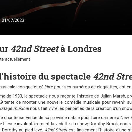
 01/07/2023
our
42nd Street
à Londres
nte actuellement
l'histoire du spectacle
42nd Str
usicale iconique et célèbre pour ses numéros de claquettes, est enf
me de 1933, le spectacle nous raconte l’histoire de Julian Marsh, 
29 tente de monter une nouvelle comédie musicale pour revenir sur
kstage musical
nous fait vivre les péripéties de la création d’un sh
ne chanteuse venue de sa province natale pour faire carrière à N
lle blesse involontairement la vedette du show, Dorothy Brook, contr
r Dorothy au pied levé.
42nd Street
est finalement l’histoire d’une s