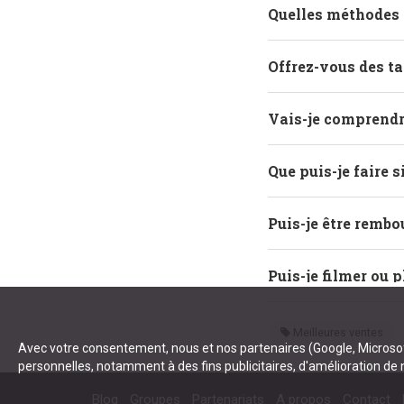
Quelles méthodes 
Offrez-vous des ta
Vais-je comprendre
Que puis-je faire s
Puis-je être rembo
Puis-je filmer ou 
Meilleures ventes
Avec votre consentement, nous et nos partenaires (Google, Microsoft
personnelles, notamment à des fins publicitaires, d'amélioration de
Blog
Groupes
Partenariats
A propos
Contact