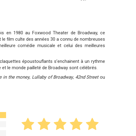
fois en 1980 au Foxwood Theater de Broadway, ce
t le film culte des années 30 a connu de nombreuses
illeure comédie musicale et celui des meilleures
claquettes époustouflants s’enchainent à un rythme
re et le monde pailleté de Broadway sont célébrés.
e in the money
,
Lullaby of Broadway
,
42nd Street
ou