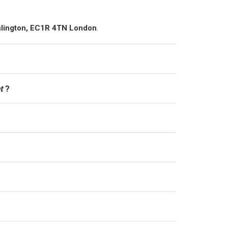
slington, EC1R 4TN London
.
t
?