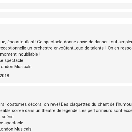
ique, époustouflant! Ce spectacle donne envie de danser tout simple
ceptionnelle un orchestre envoûtant...que de talents ! On en ressor
moment inoubliable !
e spectacle
London Musicals
/2018
eurs! costumes décors, on rêve! Des claquettes du chant de l'humo
able soirée dans un théâtre de légende. Les performeurs sont excel
a scène.
e spectacle
London Musicals