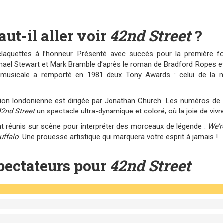
aut-il aller voir
42nd Street
?
laquettes à l’honneur. Présenté avec succès pour la première 
chael Stewart et Mark Bramble d’après le roman de Bradford Ropes e
 musicale a remporté en 1981 deux Tony Awards : celui de la me
tion londonienne est dirigée par Jonathan Church. Les numéros de 
42nd Street
un spectacle ultra-dynamique et coloré, où la joie de viv
nt réunis sur scène pour interpréter des morceaux de légende :
We’r
Buffalo
. Une prouesse artistique qui marquera votre esprit à jamais !
pectateurs pour
42nd Street