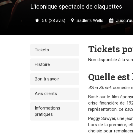
L'iconique spectacle de claquettes
5.0 (28 avis)
Sadler's Wells
Jusqu'au
Tickets p
Tickets
Non disponible à la ve
Histoire
Quelle est 
Bon à savoir
42nd Street
, comédie m
Avis clients
Basé sur le film épony
crise financière de 19
Informations
représentation, ce
bac
pratiques
Peggy Sawyer, une jeu
Lors de la première, e
choisie pour remplace